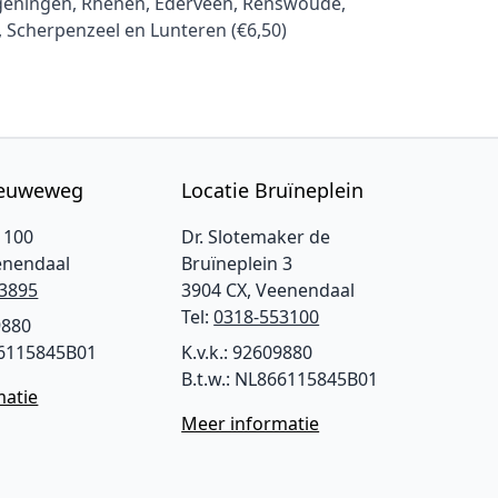
ageningen, Rhenen, Ederveen, Renswoude,
, Scherpenzeel en Lunteren (€6,50)
ieuweweg
Locatie Bruïneplein
 100
Dr. Slotemaker de
enendaal
Bruïneplein 3
3895
3904 CX, Veenendaal
Tel:
0318-553100
9880
66115845B01
K.v.k.: 92609880
B.t.w.: NL866115845B01
matie
Meer informatie