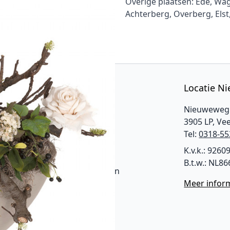
Overige plaatsen: Ede, W
Achterberg, Overberg, Elst
Categoriën
Locatie N
voor al uw
Boeketten
Nieuweweg
3905 LP, Ve
Bloemstukken
Tel:
0318-55
l en
Rouwbloemen
K.v.k.: 9260
B.t.w.: NL8
Bruidsboeketten
Meer infor