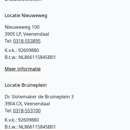
Locatie Nieuweweg
Nieuweweg 100
3905 LP, Veenendaal
Tel:
0318-553895
K.v.k.: 92609880
B.t.w.: NL866115845B01
Meer informatie
Locatie Bruïneplein
Dr. Slotemaker de Bruïneplein 3
3904 CX, Veenendaal
Tel:
0318-553100
K.v.k.: 92609880
B.t.w.: NL866115845B01