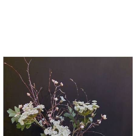
Tuitvaas met zijde 55cm hoog.
Eventueel tekst op kaartje
Maximaal 200 tekens
€ 69,95
In Winkelwagen