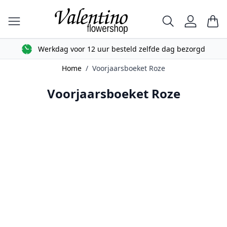
Ga naar de inhoud
Zoek
Car
Werkdag voor 12 uur besteld zelfde dag bezorgd
Home
/
Voorjaarsboeket Roze
Voorjaarsboeket Roze