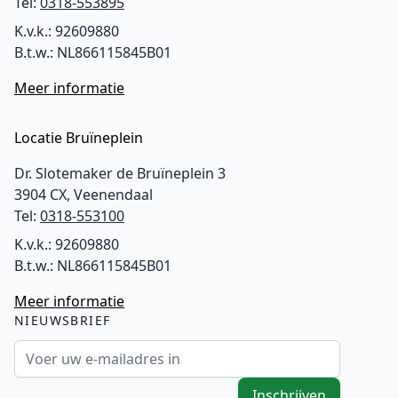
Tel:
0318-553895
K.v.k.: 92609880
B.t.w.: NL866115845B01
Meer informatie
Locatie Bruïneplein
Dr. Slotemaker de Bruïneplein 3
3904 CX, Veenendaal
Tel:
0318-553100
K.v.k.: 92609880
B.t.w.: NL866115845B01
Meer informatie
NIEUWSBRIEF
E-mailadres
Inschrijven