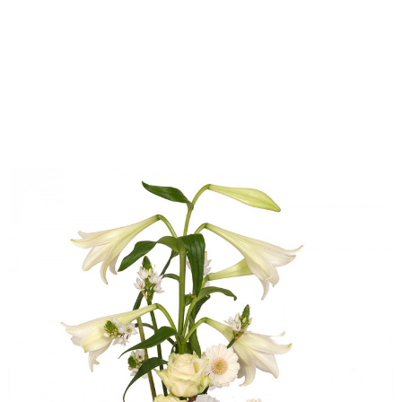
Wijnarrangement bord afmeting 40 cm breed 40 cm
hoog.
Selecteer welke soort wijn
*
Witte wijn
Rode wijn
Bezorgdatum
*