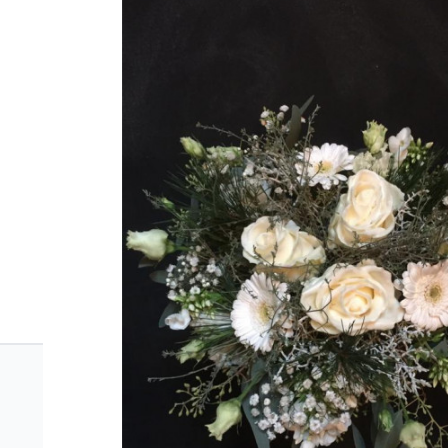
Valentino Flowershop Veenendaal
Valentino Flowershop te Veenendaal is dé specialist 