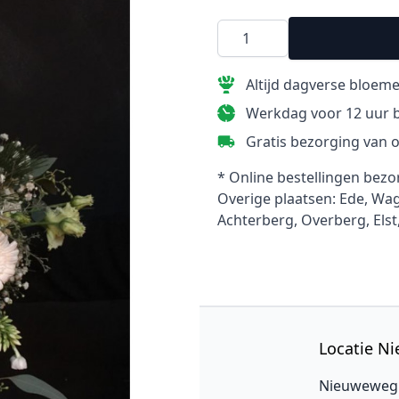
Altijd dagverse bloem
Werkdag voor 12 uur b
Gratis bezorging van o
* Online bestellingen bezo
Overige plaatsen: Ede, W
Achterberg, Overberg, Elst
Categoriën
Locatie N
voor al uw
Boeketten
Nieuweweg