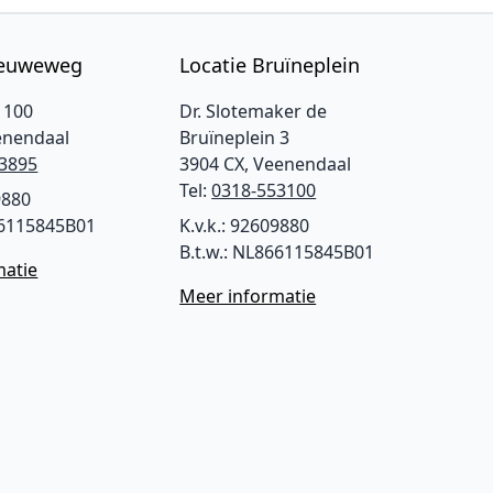
ieuweweg
Locatie Bruïneplein
 100
Dr. Slotemaker de
enendaal
Bruïneplein 3
3895
3904 CX, Veenendaal
Tel:
0318-553100
9880
66115845B01
K.v.k.: 92609880
B.t.w.: NL866115845B01
matie
Meer informatie