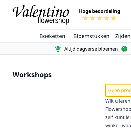
Ga naar de inhoud
Hoge beoordeling
Boeketten
Bloemstukken
Zijden
Altijd dagverse bloemen
Workshops
Geen prod
Wilt u lere
Flowershop 
zelf kunt l
winkel, waar