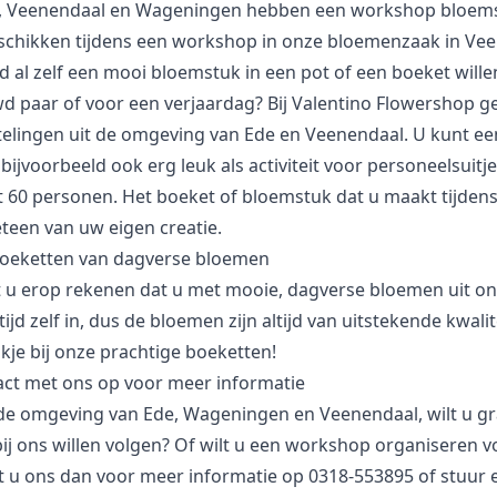
, Veenendaal en Wageningen hebben een workshop bloemsch
schikken tijdens een workshop in onze bloemenzaak in Ve
ijd al zelf een mooi bloemstuk in een pot of een boeket will
d paar
of voor een verjaardag? Bij Valentino Flowershop
elingen uit de omgeving van Ede en Veenendaal. U kunt een
 bijvoorbeeld ook erg leuk als activiteit voor personeelsui
t 60 personen. Het boeket of
bloemstuk
dat u maakt tijdens
teen van uw eigen creatie.
boeketten van dagverse bloemen
t u erop rekenen dat u met mooie, dagverse bloemen uit o
ijd zelf in, dus de bloemen zijn altijd van uitstekende kwal
jkje bij onze
prachtige boeketten
!
ct met ons op voor meer informatie
 de omgeving van Ede, Wageningen en Veenendaal, wilt u g
j ons willen volgen? Of wilt u een workshop organiseren
t u ons dan voor meer informatie op
0318-553895
of stuur 