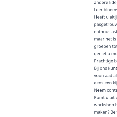
andere Ede
Leer bloem
Heeft u alt
pasgetrouw
enthousiast
maar het is
groepen to
geniet u me
Prachtige 
Bij ons kun
voorraad alt
eens een ki
Neem conta
Komt u uit
workshop bi
maken? Bel